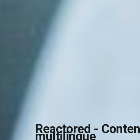
Reactored - Conte
multilingue