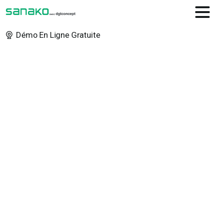
Démo En Ligne Gratuite
Règlement
du
Jeu
Concours
« Gagnez
un
laboratoire
SANAKO
Connect
pour
20
postes
pendant
1
an »
Home
Règlement du Jeu Concours « Gagnez un laboratoire
SANAKO Connect pour 20 postes pendant 1 an »