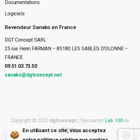
Documentations
Logiciels
Revendeur
Sanako
en
France
DGT Concept SARL
25 rue Henri FARMAN – 85180 LES SABLES D’OLONNE –
FRANCE
09.51.03.73.50
sanako@dgtconcept.net
Copyright © 2023
dgtconcept
| Découvrez
Lab 100
de
Sanako.
En utilisant ce site, vous acceptez
Clos
notre
politique relative aux cookies.